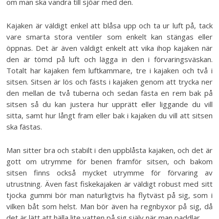
om man ska vandra till sjöar med den.
Kajaken är väldigt enkel att blåsa upp och ta ur luft på, tack
vare smarta stora ventiler som enkelt kan stängas eller
öppnas. Det är även väldigt enkelt att vika ihop kajaken när
den är tömd på luft och lägga in den i förvaringsväskan.
Totalt har kajaken fem luftkammare, tre i kajaken och två i
sitsen. Sitsen är lös och fästs i kajaken genom att trycka ner
den mellan de två tuberna och sedan fästa en rem bak på
sitsen så du kan justera hur upprätt eller liggande du vill
sitta, samt hur långt fram eller bak i kajaken du vill att sitsen
ska fästas.
Man sitter bra och stabilt i den uppblåsta kajaken, och det är
gott om utrymme för benen framför sitsen, och bakom
sitsen finns också mycket utrymme för förvaring av
utrustning. Även fast fiskekajaken är väldigt robust med sitt
tjocka gummi bör man naturligtvis ha flytväst på sig, som i
vilken båt som helst. Man bör även ha regnbyxor på sig, då
det är lätt att hälla lite vatten på sig själv när man paddlar.