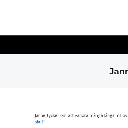
Jann
Janne tycker om att vandra många långa mil över
skull
”.