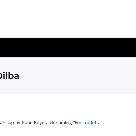
Dilba
sällskap av Karin Boyes diktsamling ”
För trädets