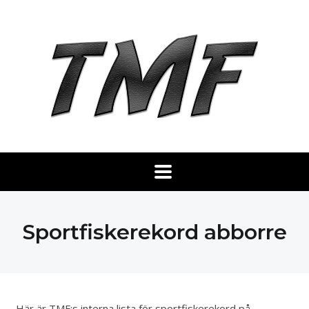
Sportfiskerekord abborre
Här är TMF:s interna lista för sportfiskerekord på