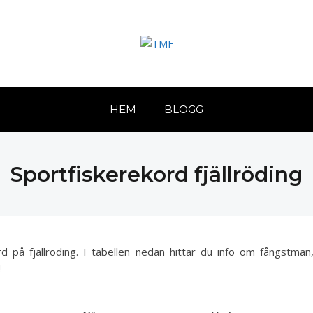
HEM
BLOGG
Sportfiskerekord fjällröding
rd på fjällröding. I tabellen nedan hittar du info om fångstman
!