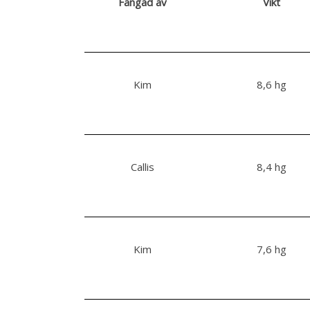
Fångad av
Vikt
Kim
8,6 hg
Callis
8,4 hg
Kim
7,6 hg