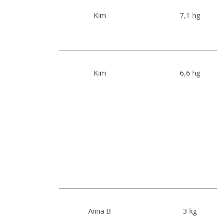
Kim
7,1 hg
Kim
6,6 hg
Anna B
3 kg