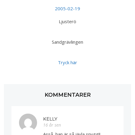
2005-02-19
Ljusterö
Sandgrävlingen
Tryck här
KOMMENTARER
KELLY
16 år sen
Asså, han är så jävla snygg!!