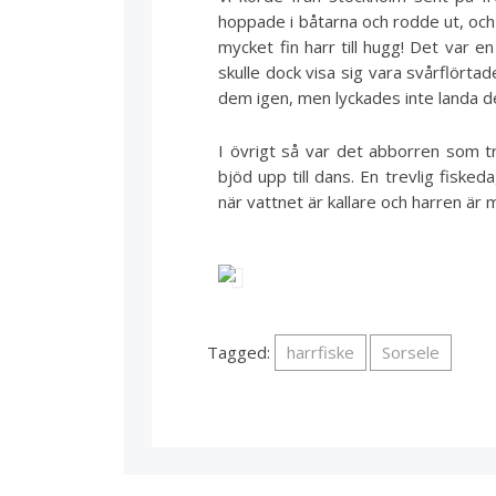
hoppade i båtarna och rodde ut, och
mycket fin harr till hugg! Det var e
skulle dock visa sig vara svårflörta
dem igen, men lyckades inte landa 
I övrigt så var det abborren som t
bjöd upp till dans. En trevlig fiske
när vattnet är kallare och harren är
Tagged:
harrfiske
Sorsele