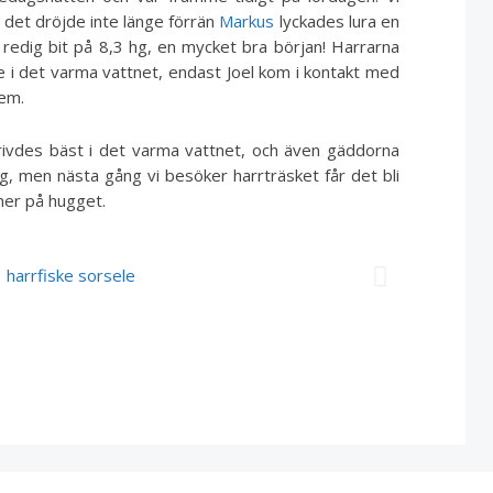
 det dröjde inte länge förrän
Markus
lyckades lura en
n redig bit på 8,3 hg, en mycket bra början! Harrarna
de i det varma vattnet, endast Joel kom i kontakt med
dem.
rivdes bäst i det varma vattnet, och även gäddorna
dag, men nästa gång vi besöker harrträsket får det bli
 mer på hugget.