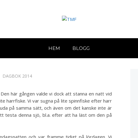
HEM
BLOGG
2 Stora Harrträsk
DAGBOK 2014
Den här gången valde vi dock att stanna en natt vid
te harrfiske. Vi var sugna på lite spinnfiske efter harr
bjuda på samma sätt, och även om det kanske inte är
tt testa denna sjö, bl.a. efter att ha läst om den på
redagsnatten och var framme tidigt på lördagen. Vi