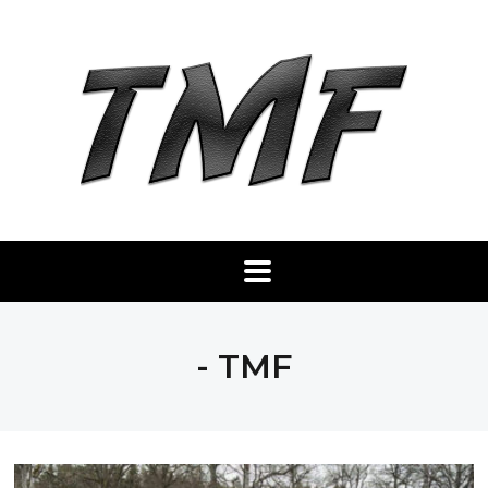
- TMF