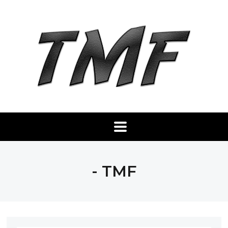
- TMF