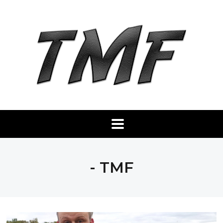
- TMF