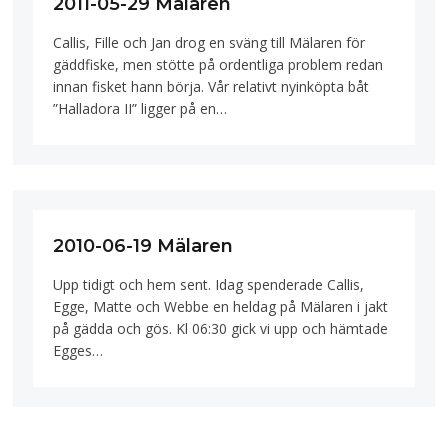
2011-05-29 Mälaren
Callis, Fille och Jan drog en sväng till Mälaren för
gäddfiske, men stötte på ordentliga problem redan
innan fisket hann börja. Vår relativt nyinköpta båt
”Halladora II” ligger på en…
2010-06-19 Mälaren
Upp tidigt och hem sent. Idag spenderade Callis,
Egge, Matte och Webbe en heldag på Mälaren i jakt
på gädda och gös. Kl 06:30 gick vi upp och hämtade
Egges…