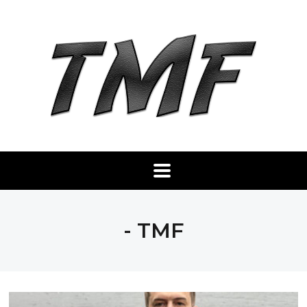
- TMF