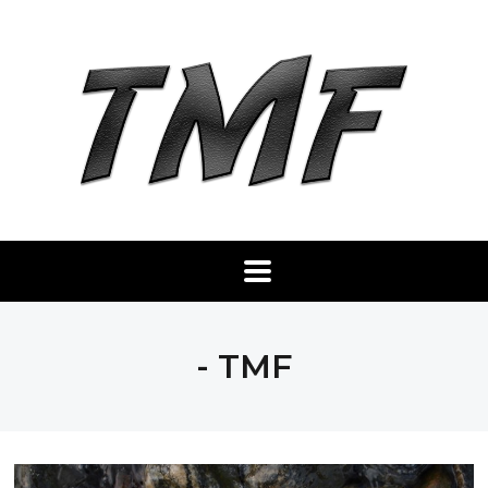
- TMF