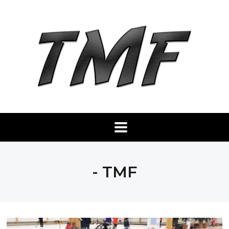
- TMF