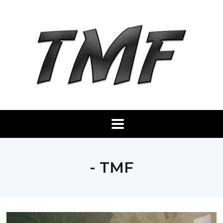
- TMF