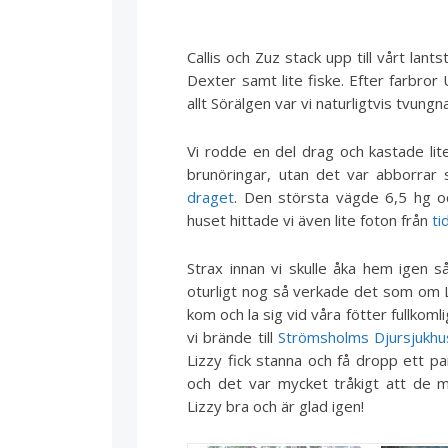
Callis och Zuz stack upp till vårt lan
Dexter samt lite fiske. Efter farbror
allt Sörälgen var vi naturligtvis tvun
Vi rodde en del drag och kastade lite
brunöringar, utan det var abborrar
draget
. Den största vägde 6,5 hg och
huset hittade vi även lite foton från
ti
Strax innan vi skulle åka hem igen 
oturligt nog så verkade det som om Li
kom och la sig vid våra fötter fullkoml
vi brände till
Strömsholms Djursjukhu
Lizzy fick stanna och få dropp ett p
och det var mycket tråkigt att d
Lizzy bra och är glad igen!