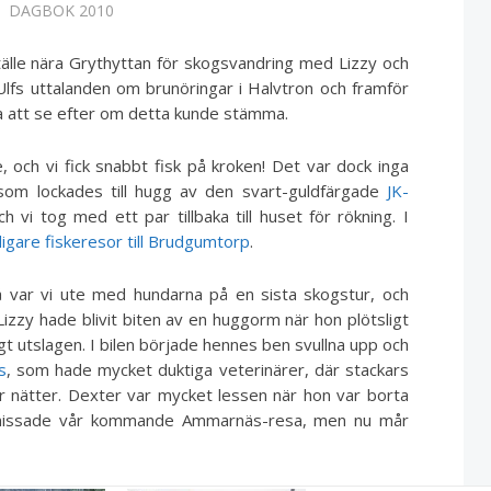
DAGBOK 2010
tställe nära Grythyttan för skogsvandring med Lizzy och
 Ulfs uttalanden om brunöringar i Halvtron och framför
gna att se efter om detta kunde stämma.
, och vi fick snabbt fisk på kroken! Det var dock inga
 som lockades till hugg av den svart-guldfärgade
JK-
 vi tog med ett par tillbaka till huset för rökning. I
digare fiskeresor till Brudgumtorp
.
så var vi ute med hundarna på en sista skogstur, och
zzy hade blivit biten av en huggorm när hon plötsligt
igt utslagen. I bilen började hennes ben svullna upp och
s
, som hade mycket duktiga veterinärer, där stackars
ar nätter. Dexter var mycket lessen när hon var borta
e missade vår kommande Ammarnäs-resa, men nu mår