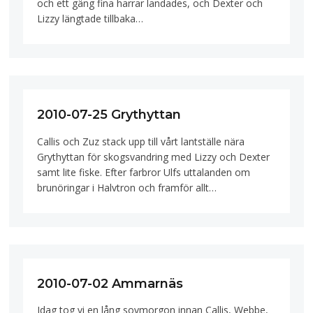
och ett gäng fina harrar landades, och Dexter och
Lizzy längtade tillbaka…
2010-07-25 Grythyttan
Callis och Zuz stack upp till vårt lantställe nära
Grythyttan för skogsvandring med Lizzy och Dexter
samt lite fiske. Efter farbror Ulfs uttalanden om
brunöringar i Halvtron och framför allt…
2010-07-02 Ammarnäs
Idag tog vi en lång sovmorgon innan Callis, Webbe,