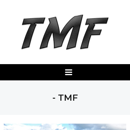
- TMF