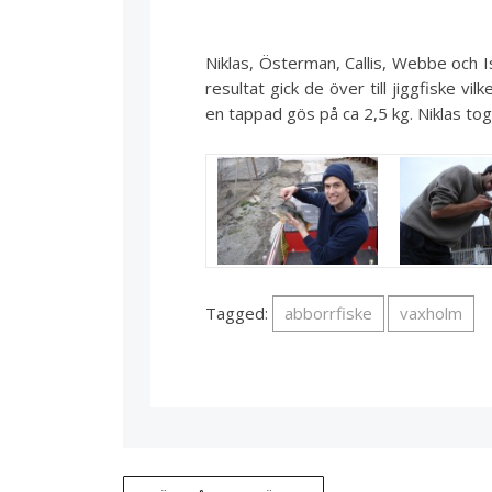
Niklas, Österman, Callis, Webbe och I
resultat gick de över till jiggfiske vi
en tappad gös på ca 2,5 kg. Niklas to
Tagged:
abborrfiske
vaxholm