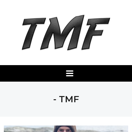
- TMF