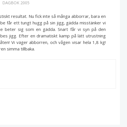
DAGBOK 2005
tiskt resultat. Nu fick inte så många abborrar, bara en
be får ett tungt hugg på sin jigg, gädda misstänker vi
nte beter sig som en gädda. Snart får vi syn på den
s jigg. Efter en dramatiskt kamp på lätt utrustning
åten! Vi väger abborren, och vågen visar hela 1,8 kg!
ren simma tillbaka.