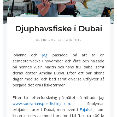
Djuphavsfiske i Dubai
ARTIKLAR
/
DAGBOK 2012
Johanna och
jag
passade på att ta en
semestervecka i november och åkte och hälsade
på hennes kusin Martin och hans fru Isabel samt
deras dotter Ameliai Dubai. Efter ett par sköna
dagar med sol och bad samt diverse utflykter så
började det dra i fisketarmen.
Efter lite efterforskning på nätet så hittade jag
www.soolymansportfishing.com
. Soolyman
erbjuder turer i Dubai, men även i
Fujairah
, som
ligger en dryg timme bort med bil (taxi ca 400 kr