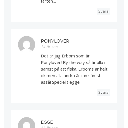
farten…
Svara
PONYLOVER
14 år sen
Det är jag Erbom som är
Ponylover! By the way så är alla ni
sämst på att fiska. Erboms är helt
ok men alla andra är fan sämst
asså! Speciellt egge!
Svara
EGGE
13 år sen