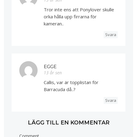
Tror inte ens att Ponylover skulle
orka hålla upp firrarna för
kameran..
Svara
EGGE
13 år sen
Callis, var är topplistan för
Barracuda då..?
Svara
LÄGG TILL EN KOMMENTAR
Comment