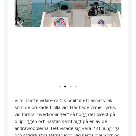
Vi fortsatte vidare ca 5 sjömil till ett annat vrak
som de brukade trolla vid. Här hade vi mer lycka,
vid första ”överkörningen” så högg det direkt på
djupriggen och nästan samtidigt på en av de
andrawobblerna. Det visade sig vara 2 st hungriga
och stridslystna Barracudor. Vid nästa överkörning