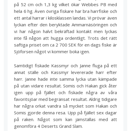
på 52 cm och 1,3 kg vilket ökar Webbes PB med
hela 6 hg. Även övriga fiskare har bra harrfiske och
ett antal harrar i kilosklassen landas. Vi prövar även
lyckan efter den beryktade Ammarnäsöringen och
vi har någon halvt bekräftad kontakt men lyckas
inte få någon att hugga ordentligt. Trots det rätt
saftiga priset om ca 2 700 SEK för en dags fiske är
Sjöforsen något vi kommer boka igen.
Samtidigt fiskade Kassmyr och Janne fluga på ett
annat ställe och Kassmyr levererade harr efter
harr. Janne hade inte samma lycka utan kämpade
på utan vidare resultat. Somis och Hakan gick åter
igen upp på fjället och fiskade några av våra
favoritsjöar med begränsat resultat. Aldrig tidigare
har några orkat vandra så mycket som Hakan och
Somis gjorde denna resa. Upp på fjället sex dagar
på raken. Något som kan jämställas med att
genomföra 4 Deserts Grand Slam.