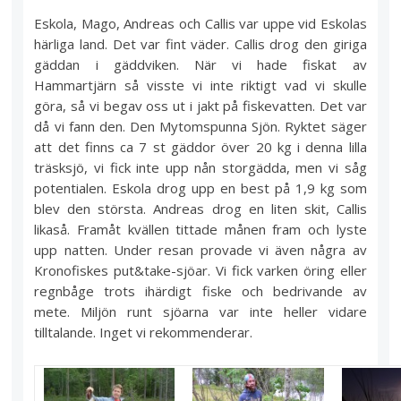
Eskola, Mago, Andreas och Callis var uppe vid Eskolas
härliga land. Det var fint väder. Callis drog den giriga
gäddan i gäddviken. När vi hade fiskat av
Hammartjärn så visste vi inte riktigt vad vi skulle
göra, så vi begav oss ut i jakt på fiskevatten. Det var
då vi fann den. Den Mytomspunna Sjön. Ryktet säger
att det finns ca 7 st gäddor över 20 kg i denna lilla
träsksjö, vi fick inte upp nån storgädda, men vi såg
potentialen. Eskola drog upp en best på 1,9 kg som
blev den största. Andreas drog en liten skit, Callis
likaså. Framåt kvällen tittade månen fram och lyste
upp natten. Under resan provade vi även några av
Kronofiskes put&take-sjöar. Vi fick varken öring eller
regnbåge trots ihärdigt fiske och bedrivande av
mete. Miljön runt sjöarna var inte heller vidare
tilltalande. Inget vi rekommenderar.