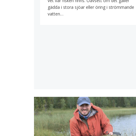
vet var fisken finns. Oavsett om det gäller
gädda i stora sjöar eller öring i strömmande
vatten…