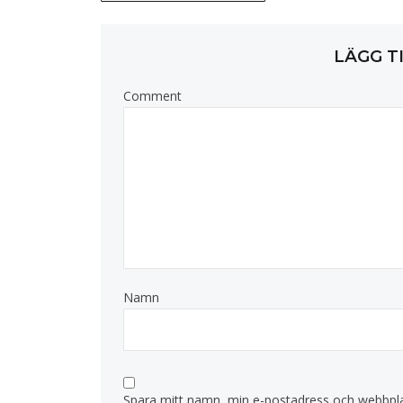
LÄGG T
Comment
Namn
Spara mitt namn, min e-postadress och webbplat