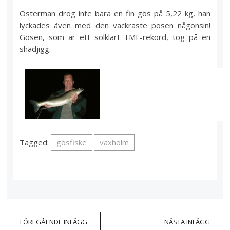
Österman drog inte bara en fin gös på 5,22 kg, han
lyckades även med den vackraste posen någonsin!
Gösen, som är ett solklart TMF-rekord, tog på en
shadjigg.
Tagged:
gösfiske
vaxholm
FÖREGÅENDE INLÄGG
NÄSTA INLÄGG