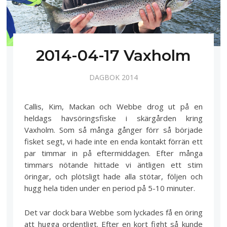
2014-04-17 Vaxholm
DAGBOK 2014
Callis, Kim, Mackan och Webbe drog ut på en
heldags havsöringsfiske i skärgården kring
Vaxholm. Som så många gånger förr så började
fisket segt, vi hade inte en enda kontakt förrän ett
par timmar in på eftermiddagen. Efter många
timmars nötande hittade vi äntligen ett stim
öringar, och plötsligt hade alla stötar, följen och
hugg hela tiden under en period på 5-10 minuter.
Det var dock bara Webbe som lyckades få en öring
att hugga ordentligt. Efter en kort fight så kunde