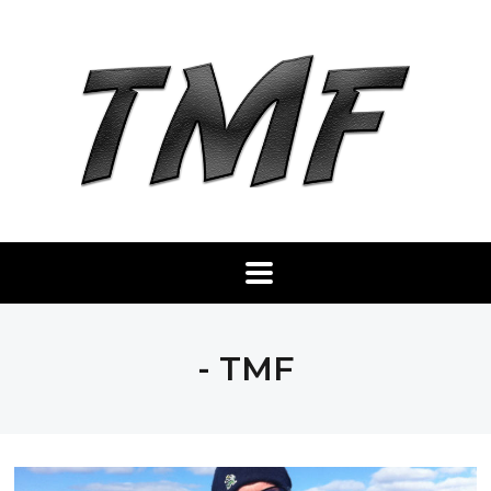
- TMF