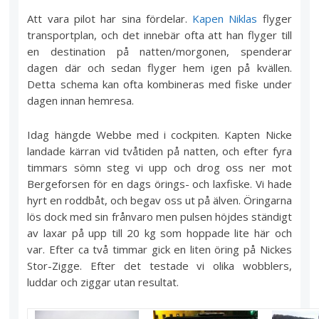
Att vara pilot har sina fördelar.
Kapen Niklas
flyger
transportplan, och det innebär ofta att han flyger till
en destination på natten/morgonen, spenderar
dagen där och sedan flyger hem igen på kvällen.
Detta schema kan ofta kombineras med fiske under
dagen innan hemresa.
Idag hängde Webbe med i cockpiten. Kapten Nicke
landade kärran vid tvåtiden på natten, och efter fyra
timmars sömn steg vi upp och drog oss ner mot
Bergeforsen för en dags örings- och laxfiske. Vi hade
hyrt en roddbåt, och begav oss ut på älven. Öringarna
lös dock med sin frånvaro men pulsen höjdes ständigt
av laxar på upp till 20 kg som hoppade lite här och
var. Efter ca två timmar gick en liten öring på Nickes
Stor-Zigge. Efter det testade vi olika wobblers,
luddar och ziggar utan resultat.