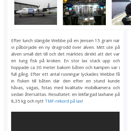
Efter lunch slängde Webbe på en Jensen 15 gram när
vi påbörjade en ny dragrodd över älven. Mitt ute på
älven small det till och det märktes direkt att det var
en tung fisk på kroken. En stor lax stack upp och
hoppade ca 30 meter bakom båten och kampen var i
full gång. Efter ett antal rusningar lyckades Webbe få
in fisken till båten där den efter en stund kunde
håvas, vägas, fotas med kvalitativ mobilkamera och
sedan återsättas. Resultatet: en lekfärgad laxhane på
8,35 kg och nytt
TMF-rekord på lax
!