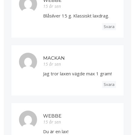
WEBBE
15 år sen
Blåsilver 15 g. Klassiskt laxdrag.
Svara
MACKAN
15 år sen
Jag tror laxen vägde max 1 gram!
Svara
WEBBE
15 år sen
Du är en lax!