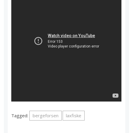
Tagged:
bergeforsen
laxfiske