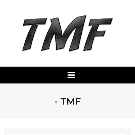
- TMF