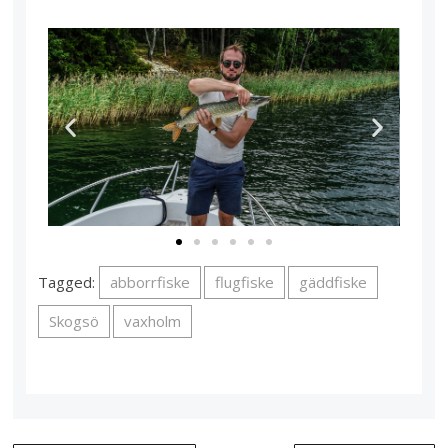
Tagged:
abborrfiske
flugfiske
gäddfiske
Skogsö
vaxholm