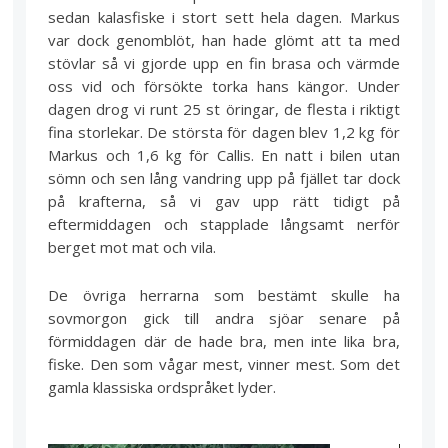
sedan kalasfiske i stort sett hela dagen. Markus
var dock genomblöt, han hade glömt att ta med
stövlar så vi gjorde upp en fin brasa och värmde
oss vid och försökte torka hans kängor. Under
dagen drog vi runt 25 st öringar, de flesta i riktigt
fina storlekar. De största för dagen blev 1,2 kg för
Markus och 1,6 kg för Callis. En natt i bilen utan
sömn och sen lång vandring upp på fjället tar dock
på krafterna, så vi gav upp rätt tidigt på
eftermiddagen och stapplade långsamt nerför
berget mot mat och vila.
De övriga herrarna som bestämt skulle ha
sovmorgon gick till andra sjöar senare på
förmiddagen där de hade bra, men inte lika bra,
fiske. Den som vågar mest, vinner mest. Som det
gamla klassiska ordspråket lyder.