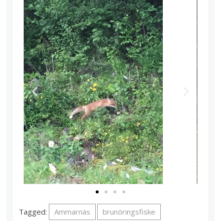
Tagged:
Ammarnäs
brunöringsfiske