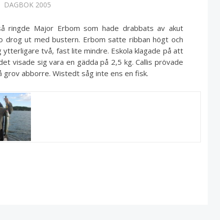
DAGBOK 2005
så ringde Major Erbom som hade drabbats av akut
lm o drog ut med bustern. Erbom satte ribban högt och
ytterligare två, fast lite mindre. Eskola klagade på att
et visade sig vara en gädda på 2,5 kg. Callis prövade
å grov abborre. Wistedt såg inte ens en fisk.