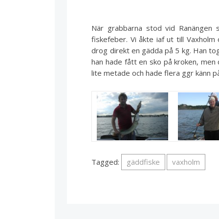
När grabbarna stod vid Ranängen 
fiskefeber. Vi åkte iaf ut till Vaxho
drog direkt en gädda på 5 kg. Han tog 
han hade fått en sko på kroken, men d
lite metade och hade flera ggr känn p
Tagged:
gäddfiske
vaxholm