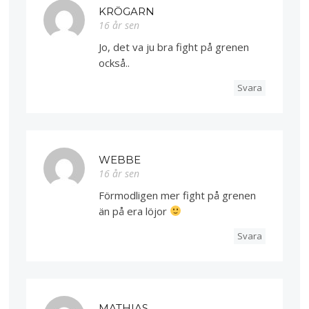
KRÖGARN
16 år sen
Jo, det va ju bra fight på grenen
också..
Svara
WEBBE
16 år sen
Förmodligen mer fight på grenen
än på era löjor
Svara
MATHIAS