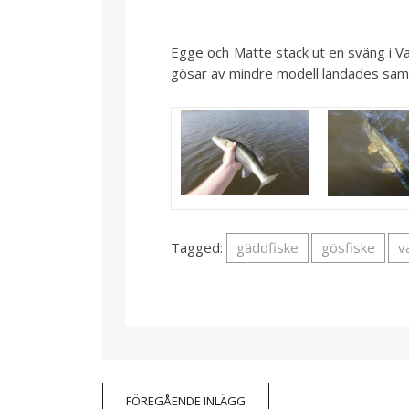
Egge och Matte stack ut en sväng i Va
gösar av mindre modell landades samt
Tagged:
gäddfiske
gösfiske
v
FÖREGÅENDE INLÄGG