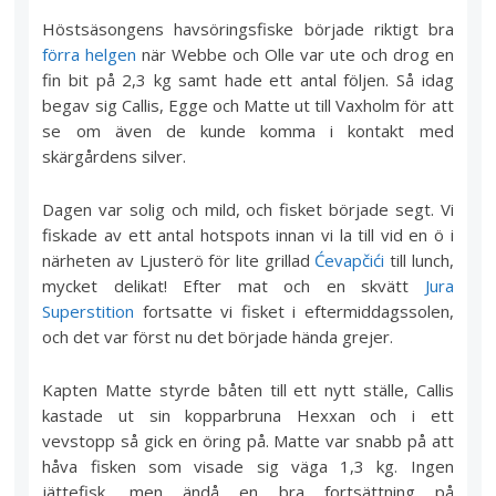
Höstsäsongens havsöringsfiske började riktigt bra
förra helgen
när Webbe och Olle var ute och drog en
fin bit på 2,3 kg samt hade ett antal följen. Så idag
begav sig Callis, Egge och Matte ut till Vaxholm för att
se om även de kunde komma i kontakt med
skärgårdens silver.
Dagen var solig och mild, och fisket började segt. Vi
fiskade av ett antal hotspots innan vi la till vid en ö i
närheten av Ljusterö för lite grillad
Ćevapčići
till lunch,
mycket delikat! Efter mat och en skvätt
Jura
Superstition
fortsatte vi fisket i eftermiddagssolen,
och det var först nu det började hända grejer.
Kapten Matte styrde båten till ett nytt ställe, Callis
kastade ut sin kopparbruna Hexxan och i ett
vevstopp så gick en öring på. Matte var snabb på att
håva fisken som visade sig väga 1,3 kg. Ingen
jättefisk, men ändå en bra fortsättning på