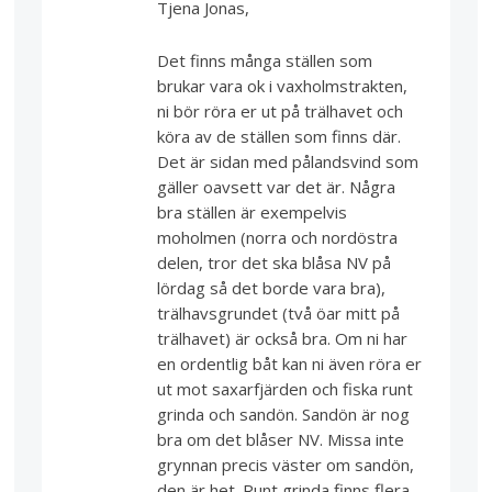
Tjena Jonas,
Det finns många ställen som
brukar vara ok i vaxholmstrakten,
ni bör röra er ut på trälhavet och
köra av de ställen som finns där.
Det är sidan med pålandsvind som
gäller oavsett var det är. Några
bra ställen är exempelvis
moholmen (norra och nordöstra
delen, tror det ska blåsa NV på
lördag så det borde vara bra),
trälhavsgrundet (två öar mitt på
trälhavet) är också bra. Om ni har
en ordentlig båt kan ni även röra er
ut mot saxarfjärden och fiska runt
grinda och sandön. Sandön är nog
bra om det blåser NV. Missa inte
grynnan precis väster om sandön,
den är het. Runt grinda finns flera