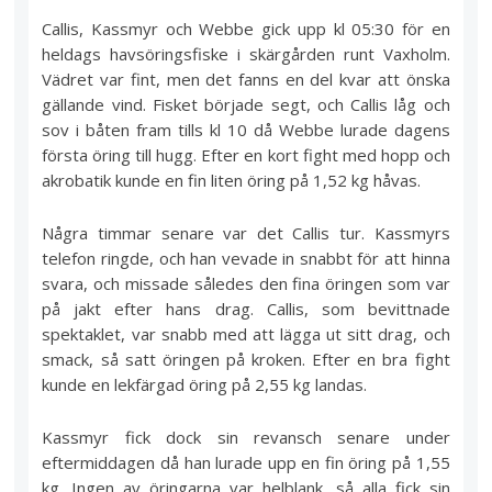
Callis, Kassmyr och Webbe gick upp kl 05:30 för en
heldags havsöringsfiske i skärgården runt Vaxholm.
Vädret var fint, men det fanns en del kvar att önska
gällande vind. Fisket började segt, och Callis låg och
sov i båten fram tills kl 10 då Webbe lurade dagens
första öring till hugg. Efter en kort fight med hopp och
akrobatik kunde en fin liten öring på 1,52 kg håvas.
Några timmar senare var det Callis tur. Kassmyrs
telefon ringde, och han vevade in snabbt för att hinna
svara, och missade således den fina öringen som var
på jakt efter hans drag. Callis, som bevittnade
spektaklet, var snabb med att lägga ut sitt drag, och
smack, så satt öringen på kroken. Efter en bra fight
kunde en lekfärgad öring på 2,55 kg landas.
Kassmyr fick dock sin revansch senare under
eftermiddagen då han lurade upp en fin öring på 1,55
kg. Ingen av öringarna var helblank, så alla fick sin