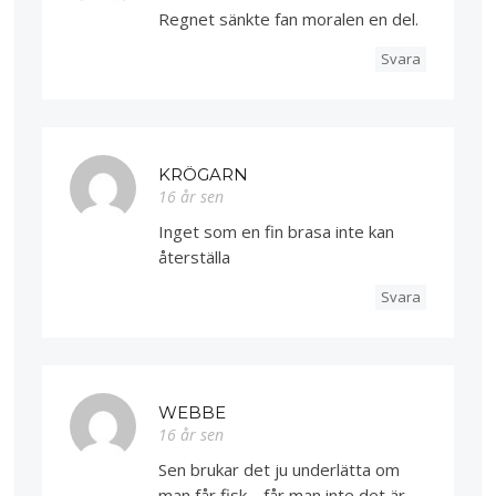
Regnet sänkte fan moralen en del.
Svara
KRÖGARN
16 år sen
Inget som en fin brasa inte kan
återställa
Svara
WEBBE
16 år sen
Sen brukar det ju underlätta om
man får fisk… får man inte det är