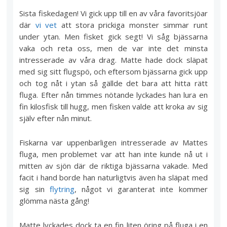
Sista fiskedagen! Vi gick upp till en av våra favoritsjöar
där
vi vet
att stora prickiga monster simmar runt
under ytan. Men fisket gick segt! Vi såg bjässarna
vaka och reta oss, men de var inte det minsta
intresserade av våra drag. Matte hade dock släpat
med sig sitt flugspö, och eftersom bjässarna gick upp
och tog nåt i ytan så gällde det bara att hitta rätt
fluga. Efter nån timmes nötande lyckades han lura en
fin kilosfisk till hugg, men fisken valde att kroka av sig
själv efter nån minut.
Fiskarna var uppenbarligen intresserade av Mattes
fluga, men problemet var att han inte kunde nå ut i
mitten av sjön där de riktiga bjässarna vakade. Med
facit i hand borde han naturligtvis även ha släpat med
sig sin
flytring
, något vi garanterat inte kommer
glömma nästa gång!
Matte lyckades dock ta en fin liten öring på fluga i en