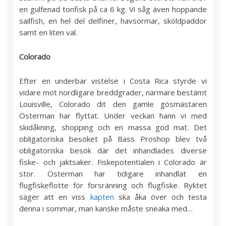
en gulfenad tonfisk på ca 6 kg. Vi såg även hoppande
sailfish, en hel del delfiner, havsormar, sköldpaddor
samt en liten val.
Colorado
Efter en underbar vistelse i Costa Rica styrde vi
vidare mot nordligare breddgrader, närmare bestämt
Louisville, Colorado dit den gamle gösmästaren
Österman har flyttat. Under veckan hann vi med
skidåkning, shopping och en massa god mat. Det
obligatoriska besöket på Bass Proshop blev två
obligatoriska besök där det inhandlades diverse
fiske- och jaktsaker. Fiskepotentialen i Colorado är
stor. Österman har tidigare inhandlat en
flugfiskeflotte för forsränning och flugfiske. Ryktet
säger att en viss
kapten
ska åka över och testa
denna i sommar, man kanske måste sneaka med…