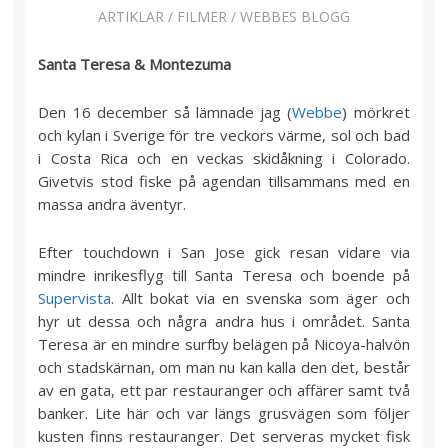
ARTIKLAR
/
FILMER
/
WEBBES BLOGG
Santa Teresa & Montezuma
Den 16 december så lämnade jag (
Webbe
) mörkret
och kylan i Sverige för tre veckors värme, sol och bad
i Costa Rica och en veckas skidåkning i Colorado.
Givetvis stod fiske på agendan tillsammans med en
massa andra äventyr.
Efter touchdown i San Jose gick resan vidare via
mindre inrikesflyg till Santa Teresa och boende på
Supervista
. Allt bokat via en svenska som äger och
hyr ut dessa och några andra hus i området. Santa
Teresa är en mindre surfby belägen på Nicoya-halvön
och stadskärnan, om man nu kan kalla den det, består
av en gata, ett par restauranger och affärer samt två
banker. Lite här och var längs grusvägen som följer
kusten finns restauranger. Det serveras mycket fisk