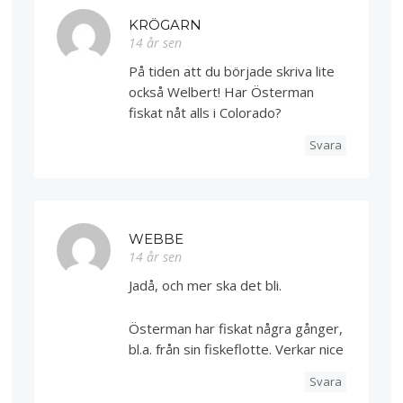
KRÖGARN
14 år sen
På tiden att du började skriva lite
också Welbert! Har Österman
fiskat nåt alls i Colorado?
Svara
WEBBE
14 år sen
Jadå, och mer ska det bli.
Österman har fiskat några gånger,
bl.a. från sin fiskeflotte. Verkar nice
Svara