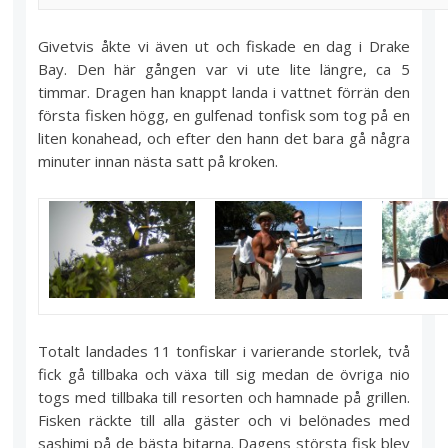
Givetvis åkte vi även ut och fiskade en dag i Drake
Bay. Den här gången var vi ute lite längre, ca 5
timmar. Dragen han knappt landa i vattnet förrän den
första fisken högg, en gulfenad tonfisk som tog på en
liten konahead, och efter den hann det bara gå några
minuter innan nästa satt på kroken.
Totalt landades 11 tonfiskar i varierande storlek, två
fick gå tillbaka och växa till sig medan de övriga nio
togs med tillbaka till resorten och hamnade på grillen.
Fisken räckte till alla gäster och vi belönades med
sashimi på de bästa bitarna. Dagens största fisk blev