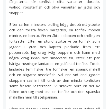
fångsterna hör tonfisk i olika varianter, dorado,
wahoo, roosterfish och olika varianter av jacks och
snapper.
Efter ca fem minuters trolling högg det på ett ytbete
och den första fisken bärgades, en tonfisk modell
mindre, en bonito. Firren åkte i isboxen och trollingen
fortsatte. Efter en stund stötte vi på tonfisk som
jagade i ytan och kapten plockade fram ett
popperspö. Jag drog iväg poppern och hann med
några drag innan det smackade till, efter ett par
härliga rusningar landades en gulfenad tonfisk. Totalt
landades fem fiskar, tre tonfiskar, en spansk makrill
och en alligator needlefish. Väl inne vid land gjorde
skepparn sashimi till lunch av den minsta tonfisken
samt fileade resterande. Vi skänkte bort en del av
fisken och tog med oss en tonfisk och den spanska
makrillen hem till stekpannan.
Efter nio dagar i Santa Teresa gick resan vidare till