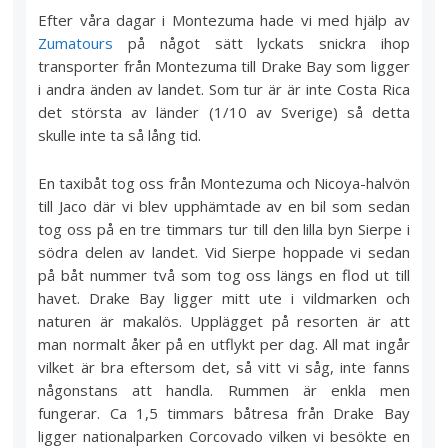
Efter våra dagar i Montezuma hade vi med hjälp av
Zumatours
på något sätt lyckats snickra ihop
transporter från Montezuma till Drake Bay som ligger
i andra änden av landet. Som tur är är inte Costa Rica
det största av länder (1/10 av Sverige) så detta
skulle inte ta så lång tid.
En taxibåt tog oss från Montezuma och Nicoya-halvön
till Jaco där vi blev upphämtade av en bil som sedan
tog oss på en tre timmars tur till den lilla byn Sierpe i
södra delen av landet. Vid Sierpe hoppade vi sedan
på båt nummer två som tog oss längs en flod ut till
havet. Drake Bay ligger mitt ute i vildmarken och
naturen är makalös. Upplägget på resorten är att
man normalt åker på en utflykt per dag. All mat ingår
vilket är bra eftersom det, så vitt vi såg, inte fanns
någonstans att handla. Rummen är enkla men
fungerar. Ca 1,5 timmars båtresa från Drake Bay
ligger nationalparken Corcovado vilken vi besökte en