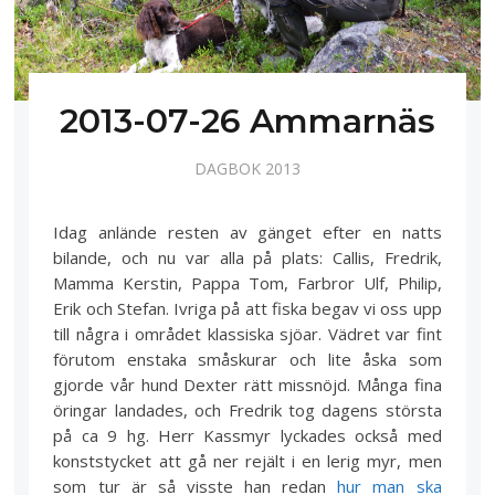
2013-07-26 Ammarnäs
DAGBOK 2013
Idag anlände resten av gänget efter en natts
bilande, och nu var alla på plats: Callis, Fredrik,
Mamma Kerstin, Pappa Tom, Farbror Ulf, Philip,
Erik och Stefan. Ivriga på att fiska begav vi oss upp
till några i området klassiska sjöar. Vädret var fint
förutom enstaka småskurar och lite åska som
gjorde vår hund Dexter rätt missnöjd. Många fina
öringar landades, och Fredrik tog dagens största
på ca 9 hg. Herr Kassmyr lyckades också med
konststycket att gå ner rejält i en lerig myr, men
som tur är så visste han redan
hur man ska