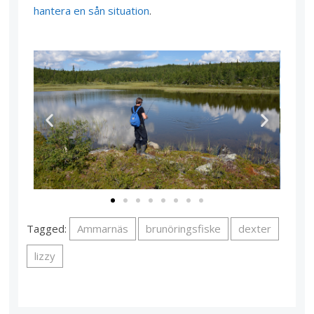
hantera en sån situation
.
Tagged:
Ammarnäs
brunöringsfiske
dexter
lizzy